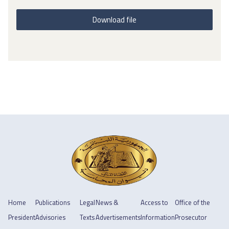
Download file
Home
Publications
Legal
News &
Access to
Office of the
President
Advisories
Texts
Advertisements
Information
Prosecutor