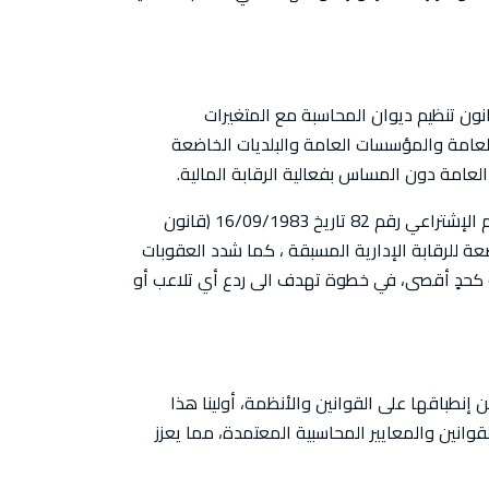
المالية المحددة في قانون تنظيم ديوان المحاسبة مع المتغيرات
رة رقم 6/م تاريخ 20/2/2024 طلبنا بموجبها من الإدارات العامة والمؤسسات العامة والبلديات الخاضعة
العامة دون المساس بفعالية الرقابة المالية.
وبالتوازي، سعينا مع الجهات المعنية لتقديم إقتراح قانون معجل مكرر لتعديل المواد /34/و /35/ و/36/ و/60/ من المرسوم الإشتراعي رقم 82 تاريخ 16/09/1983 (قانون
5/12/2 ، الذي رفع سقف المبالغ المالية الخاضعة للرقابة الإدارية المسبقة ، كما شدد العقوبات
انية كحدٍ أقصى، في خطوة تهدف الى ردع أي تلاعب أو
إنطباقها على القوانين والأنظمة، أولينا هذا
نين والمعايير المحاسبية المعتمدة، مما يعزز