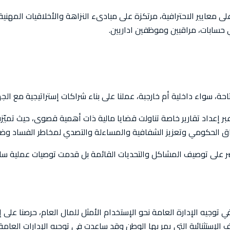
أعلى معايير الاحترافية، مرتكزة على مبادىء النزاهة والأخلاقيات المهن
 حسابات، مراقبين وموظفين اداريين.
احة، سواء داخلية أم خارجبة، عملنا على بناء شراكات إستراتيجية مع الج
 عبر إعداد تقارير خاصة تناولت قضايا مالية ذات أهمية قصوى، حيث تميّز
اق الحكومي وتعزيز الشفافية والمساءلة والتصدي لمخاطر الفساد وضم
صر على توصيف المشاكل والتحديات القائمة بل قدمت توصيات عملية ساعدت
 في توجيه الإدارة العامة نحو الإستخدام الأمثل للمال العام، حرصنا على إ
لإستثنائية التي يمر بها الوطن وقد ساعدت في توجيه الإدارات العامة ن