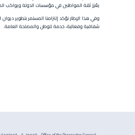
يعّزز ثقة المواطنين في مؤسسات الدولة ويواكب المعا
وفي هذا الإطار نؤكد إلتزامنا المستمر بتطوير ديوان
شفافية وفعالية، خدمة للوطن والمصلحة العامة.
Office of the Prosecutor General
الوصول الى المعلومات