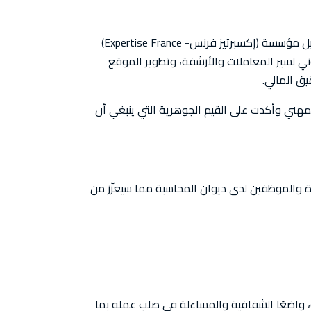
على الصعيد الخارجي، وفي إطار تنفيذ مشروع تعزيز الشفافية ومكافحة الفساد الممول من الإتحاد الأوروبي والمنفذ من قِبل مؤسسة (إكسبرتيز فرنس- Expertise France)
وني لسير المعاملات والأرشفة، وتطوير الموقع
ق المالي.
مهني وأكدت على القيم الجوهرية التي ينبغي أن
ضاة والموظفين لدى ديوان المحاسبة مما سيعزّز من
ية، واضعًا الشفافية والمساءلة في صلب عمله بما