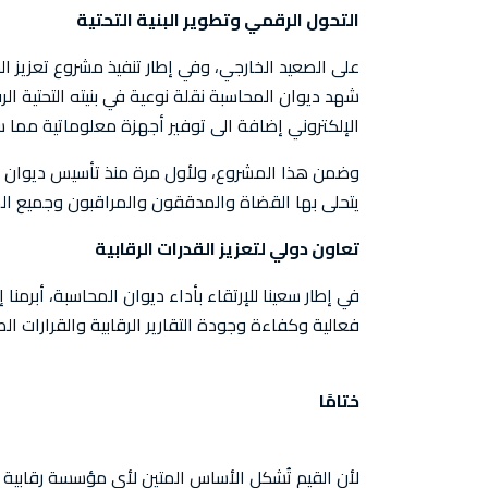
التحول الرقمي وتطوير البنية التحتية
شهد ديوان المحاسبة نقلة نوعية في بنيته التحتية ا
الإلكتروني إضافة الى توفير أجهزة معلوماتية مما 
وضمن هذا المشروع، ولأول مرة منذ تأسيس ديوان الم
يتحلى بها القضاة والمدققون والمراقبون وجميع الم
تعاون دولي لتعزيز القدرات الرقابية
في إطار سعينا للإرتقاء بأداء ديوان المحاسبة، أبر
فعالية وكفاءة وجودة التقارير الرقابية والقرارات ال
ختامًا
لأن القيم تُشكل الأساس المتين لأي مؤسسة رقابية ن