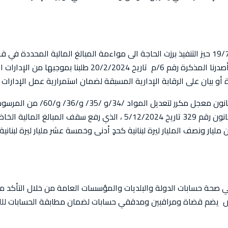
مع دخول قانون الشراء العام رقم 244 تاريخ 19/7/2021 حيز التنفيذ برزت الحاجة الى مواءمة المبالغ 
الاقتصادية خصوصًا في ظل انهيار سعر الصرف. لذلك أصدرنا المذك
أو بيان على الرقابة الإدارية المسبقة لضمان استمرارية عمل الإدارات 
تنظيم ديوان المحاسبة). وقد أثمرت جهودنا صدور القانون رقم 329 تاريخ 024
 مليار ونصف المليار ليرة لبنانية كحدٍ أدنى وخمسة عشر مليار ليرة لبن
ي صحة حسابات الدولة والبلديات والمؤسسات العامة من خلال التأكد من 
صص يضم قضاة ومراقبين ومدققي حسابات لضمان مطابقة الحسابات لللقوا