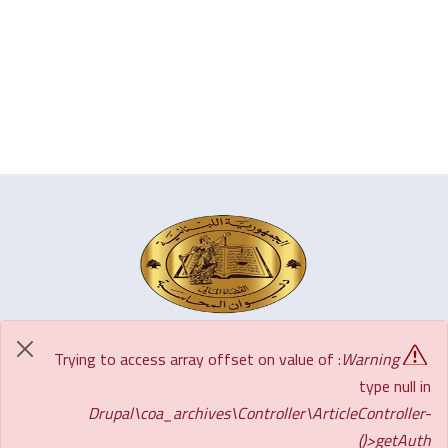
الرئيسية
منشورات
نصوص
الأخبار و
الوصول الى
مكتب المدعي
: Trying to access array offset on value of
Warning
كلمة
آراء
قانونية
الإعلانات
المعلومات
العام
type null in
الرئيس
استشارية
أخبار
الارشيف
البحث في
Drupal\coa_archives\Controller\ArticleController-
عن
قرارات
ونشاطات
المحتوى
>getAuth()