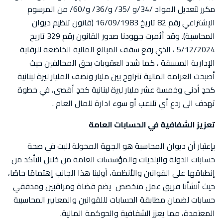
مكرر لتعديل المواد /34/و /35/ و/36/ و/60/ من المرسوم
الإشتراعي رقم 82 تاريخ 16/09/1983 (قانون تنظيم ديوان
المحاسبة). وقد أثمرت جهودنا صدور القانون رقم 329 تاريخ
5/12/2024 ، الذي رفع سقف المبالغ المالية الخاضعة للرقابة
الإدارية المسبقة ، كما شدد العقوبات بحق المخالفين حيث
أصبحت الغرامة المالية تتراوح بين مليار ونصف المليار ليرة لبنانية
كحدٍ أدنى وخمسة عشر مليار ليرة لبنانية كحدٍ أقصى، في خطوة
تهدف الى ردع أي تلاعب أو سوء ادارة للمال العام .
تعزيز الشفافية في الحسابات العامة
بإعتبار أن ديوان المحاسبة هو الجهة المخولة للبت في صحة
حسابات الدولة والبلديات والمؤسسات العامة من خلال التأكد من
إنطباقها على القوانين والأنظمة، أولينا هذا الجانب إهتمامًا خاصًا،
حيث أنشأنا فريق عمل متخصص يضم قضاة ومراقبين ومدققي
حسابات لضمان مطابقة الحسابات لللقوانين والمعايير المحاسبية
المعتمدة، مما يعزز الشفافية والحوكمة المالية.