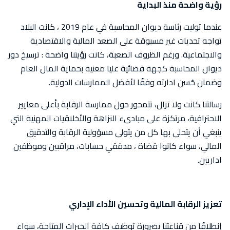
رؤية واضحة منذ البداية
عندما توليت رئاسة ديوان المحاسبة في عام 2019 ، كانت البلاد
تواجه تحديات غير مسبوقة على الصعد المالية والاقتصادية
والاجتماعية. ورغم الظروف الصعبة، كانت رؤيتنا واضحة : ترسيخ دور
ديوان المحاسبة كجهة قضائية عليا معنية بحماية المال العام
وضمان حُسن ادارته وفقًا لأفضل الممارسات الدولية.
رسالتنا كانت ولا تزال، تتمحور حول ممارسة الرقابة بأعلى معايير
الاحترافية، مرتكزة على مبادىء النزاهة والأخلاقيات المهنية التي
ينبغي أن يتحلى بها كل من يتولى مسؤولية الرقابة والتدقيق
المالي، سواء كانوا قضاة ، مدققي حسابات، مراقبين وموظفين
اداريين.
تعزيز الرقابة المالية وتحسين الأداء الإداري
إنطلاقًا من قناعتنا بضرورة توظيف كافة الخبرات المتاحة، سواء