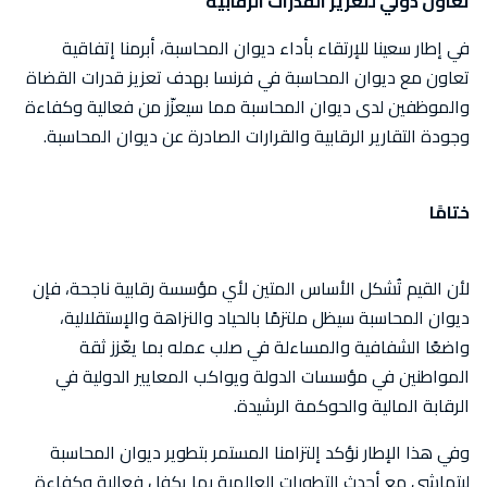
تعاون دولي لتعزيز القدرات الرقابية
في إطار سعينا للإرتقاء بأداء ديوان المحاسبة، أبرمنا إتفاقية
تعاون مع ديوان المحاسبة في فرنسا بهدف تعزيز قدرات القضاة
والموظفين لدى ديوان المحاسبة مما سيعزّز من فعالية وكفاءة
وجودة التقارير الرقابية والقرارات الصادرة عن ديوان المحاسبة.
ختامًا
لأن القيم تُشكل الأساس المتين لأي مؤسسة رقابية ناجحة، فإن
ديوان المحاسبة سيظل ملتزمًا بالحياد والنزاهة والإستقلالية،
واضعًا الشفافية والمساءلة في صلب عمله بما يعّزز ثقة
المواطنين في مؤسسات الدولة ويواكب المعايير الدولية في
الرقابة المالية والحوكمة الرشيدة.
وفي هذا الإطار نؤكد إلتزامنا المستمر بتطوير ديوان المحاسبة
ليتماشى مع أحدث التطورات العالمية بما يكفل فعالية وكفاءة