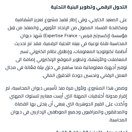
التحول الرقمي وتطوير البنية التحتية
على الصعيد الخارجي، وفي إطار تنفيذ مشروع تعزيز الشفافية
ومكافحة الفساد الممول من الإتحاد الأوروبي والمنفذ من قِبل
مؤسسة (إكسبرتيز فرنس- Expertise France) شهد ديوان
المحاسبة نقلة نوعية في بنيته التحتية الرقمية. فقد تم تحديث
أنظمة تكنولوجيا المعلومات، وإطلاق نظام الكتروني لسير
المعاملات والأرشفة، وتطوير الموقع الإلكتروني إضافة الى
توفير أجهزة معلوماتية مما ساهم في خلق بيئة فعّالة في مجال
العمل الرقابي وتحسين جودة التدقيق المالي.
وضمن هذا المشروع، ولأول مرة منذ تأسيس ديوان المحاسبة، تم
إقرار مدونة أخلاقيات المهنة التي أرست معايير للسلوك المهني
وأكدت على القيم الجوهرية التي ينبغي أن يتحلى بها القضاة
والمدققون والمراقبون وجميع الموظفين الإداريين في ديوان
المحاسبة.