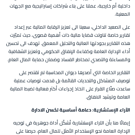
داخلية أم خارجبة، عملنا على بناء شراكات إستراتيجية مع الجهات
المعنية.
على الصعيد الداخلي، سعينا الى تعزيز الرقابة المالية عبر إعداد
تقارير خاصة تناولت قضايا مالية ذات أهمية قصوى، حيث تميّزت
هذه التقارير بجودتها العالية والتحليل المعمق. تهدف الى تحسين
أداء الإدارة العامة وكفاءة الإنفاق الحكومي وتعزيز الشفافية
والمساءلة والتصدي لمخاطر الفساد وضمان حماية المال العام.
التقارير الخاصة التي أصدرها ديوان المحاسبة لم تقتصر على
توصيف المشاكل والتحديات القائمة بل قدمت توصيات عملية
ساعدت صنّاع القرار على اتخاذ إجراءات أكثر فعالية لضبط المالية
العامة وترشيد الانفاق.
الآراء الإستشارية: دعامة أساسية لحُسن الادارة
إيمانًا منا بأن الآراء الإستشارية تُشكّل أداة جوهرية في توجيه
الإدارة العامة نحو الإستخدام الأمثل للمال العام، حرصنا على