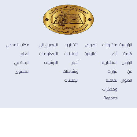
الرئيسية
منشورات
نصوص
الأخبار و
الوصول الى
مكتب المدعي
كلمة
آراء
قانونية
الإعلانات
المعلومات
العام
الرئيس
استشارية
أخبار
الارشيف
البحث في
عن
قرارات
ونشاطات
المحتوى
الديوان
تعاميم
الإعلانات
ومذكرات
Reports
جميع الحقوق محفوظة © 2026 ديوان المحاسبة
Footer
سياسة الخصوصية