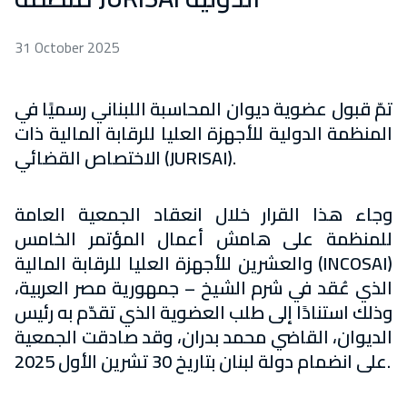
31 October 2025
تمّ قبول عضوية ديوان المحاسبة اللبناني رسميًا في
المنظمة الدولية للأجهزة العليا للرقابة المالية ذات
الاختصاص القضائي (JURISAI).
وجاء هذا القرار خلال انعقاد الجمعية العامة
للمنظمة على هامش أعمال المؤتمر الخامس
والعشرين للأجهزة العليا للرقابة المالية (INCOSAI)
الذي عُقد في شرم الشيخ – جمهورية مصر العربية،
وذلك استنادًا إلى طلب العضوية الذي تقدّم به رئيس
الديوان، القاضي محمد بدران، وقد صادقت الجمعية
على انضمام دولة لبنان بتاريخ 30 تشرين الأول 2025.