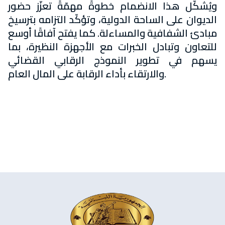
ويُشكّل هذا الانضمام خطوةً مهمّةً تعزّز حضور
الديوان على الساحة الدولية، وتؤكّد التزامه بترسيخ
مبادئ الشفافية والمساءلة. كما يفتح آفاقًا أوسع
للتعاون وتبادل الخبرات مع الأجهزة النظيرة، بما
يسهم في تطوير النموذج الرقابي القضائي
والارتقاء بأداء الرقابة على المال العام.