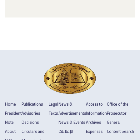
Home
Publications
Legal
News &
Access to
Office of the
President
Advisories
Texts
Advertisements
Information
Prosecutor
Note
Decisions
News & Events
Archives
General
About
Circulars and
الإعلانات
Expenses
Content Search