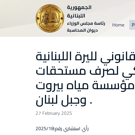
الجمهورية
اللبنانية
رئاسة مجلس الوزراء
Home
P
ديوان المحاسبة
نوني لليرة اللبنانية
يركي لصرف مستحقات
مؤسسة مياه بيروت
وجبل لبنان .
27 February 2025
رأي استشاري رقم:2025/18