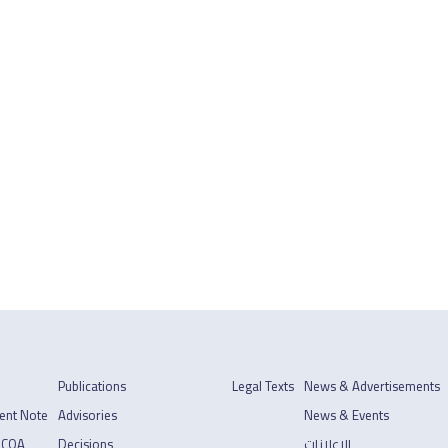
Publications
Legal Texts
News & Advertisements
ent Note
Advisories
News & Events
 COA
Decisions
الإعلانات