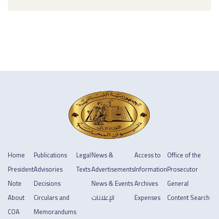
Home
Publications
Legal
News &
Access to
Office of the
President
Advisories
Texts
Advertisements
Information
Prosecutor
Note
Decisions
News & Events
Archives
General
About
Circulars and
الإعلانات
Expenses
Content Search
COA
Memorandums