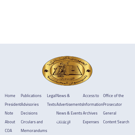
Home
Publications
Legal
News &
Access to
Office of the
President
Advisories
Texts
Advertisements
Information
Prosecutor
Note
Decisions
News & Events
Archives
General
About
Circulars and
الإعلانات
Expenses
Content Search
COA
Memorandums