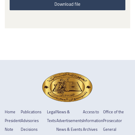
Download file
Home
Publications
Legal
News &
Access to
Office of the
President
Advisories
Texts
Advertisements
Information
Prosecutor
Note
Decisions
News & Events
Archives
General