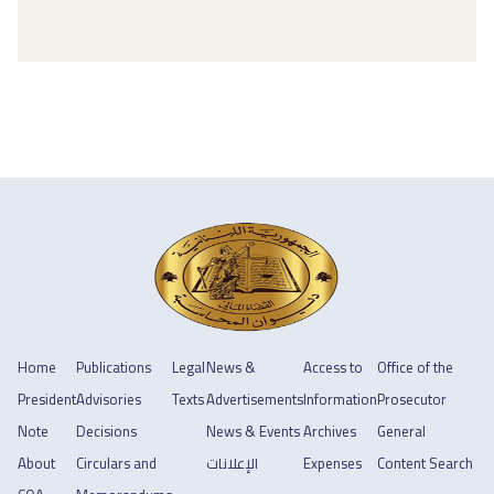
Home
Publications
Legal
News &
Access to
Office of the
President
Advisories
Texts
Advertisements
Information
Prosecutor
Note
Decisions
News & Events
Archives
General
About
Circulars and
الإعلانات
Expenses
Content Search