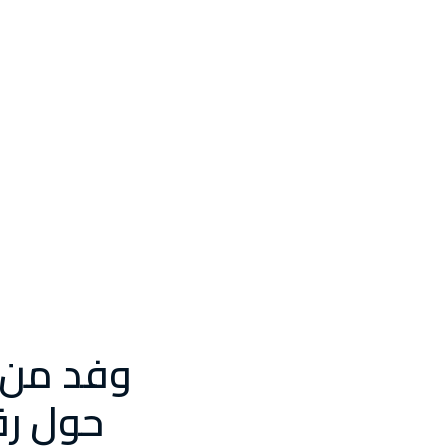
وفد من د
حول رق