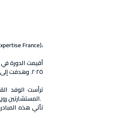
٢٠٢٥. وهدفت إ
ترأست الوفد الق
المستشارتين روزي بو هدير وسنا كروم، والمراقبات الأول الدكتورة عائدة عيسى، والدكتورة بيسان حرب، ورولا ميني.
تأتي هذه المبادر