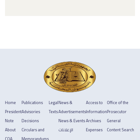
Home
Publications
Legal
News &
Access to
Office of the
President
Advisories
Texts
Advertisements
Information
Prosecutor
Note
Decisions
News & Events
Archives
General
About
Circulars and
الإعلانات
Expenses
Content Search
COA
Memorandums