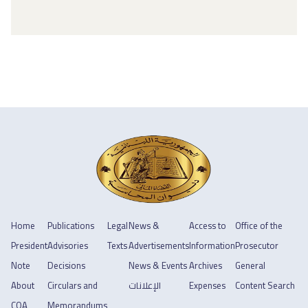
Home
Publications
Legal
News &
Access to
Office of the
President
Advisories
Texts
Advertisements
Information
Prosecutor
Note
Decisions
News & Events
Archives
General
About
Circulars and
الإعلانات
Expenses
Content Search
COA
Memorandums