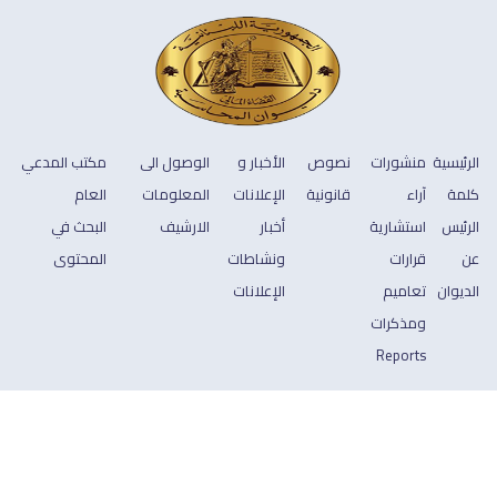
الرئيسية
منشورات
نصوص
الأخبار و
الوصول الى
مكتب المدعي
كلمة
آراء
قانونية
الإعلانات
المعلومات
العام
الرئيس
استشارية
أخبار
الارشيف
البحث في
عن
قرارات
ونشاطات
المحتوى
الديوان
تعاميم
الإعلانات
ومذكرات
Reports
جميع الحقوق محفوظة © 2026 ديوان المحاسبة
Footer
سياسة الخصوصية